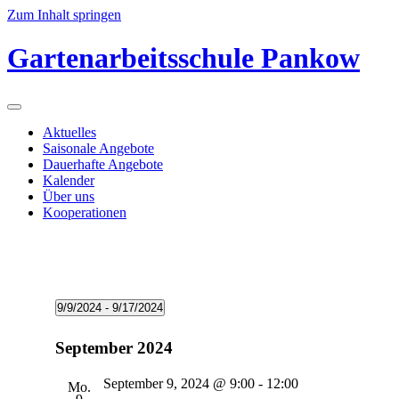
Zum Inhalt springen
Gartenarbeitsschule Pankow
Aktuelles
Saisonale Angebote
Dauerhafte Angebote
Kalender
Über uns
Kooperationen
Veranstaltungen
9/9/2024
 - 
9/17/2024
Datum
wählen.
September 2024
September 9, 2024 @ 9:00
-
12:00
Mo.