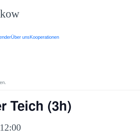
nkow
ender
Über uns
Kooperationen
en.
r Teich (3h)
12:00