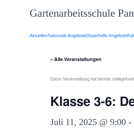
Zum
Gartenarbeitsschule Pa
Inhalt
springen
Aktuelles
Saisonale Angebote
Dauerhafte Angebote
Kal
« Alle Veranstaltungen
Diese Veranstaltung hat bereits stattgefund
Klasse 3-6: De
Juli 11, 2025 @ 9:00
-