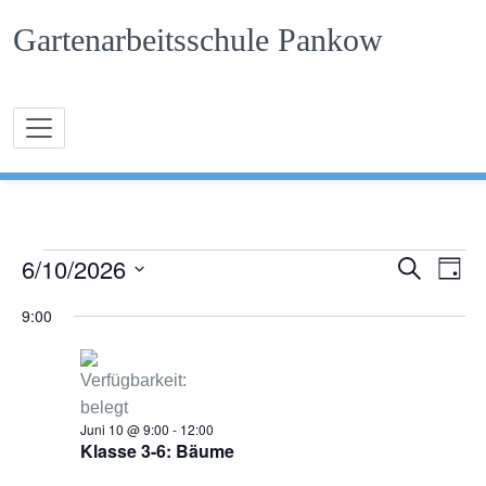
Zum
Gartenarbeitsschule Pankow
Inhalt
springen
6/10/2026
Verans
Ver
Suche
V
Tag
Ans
Datum
Suche
9:00
e
wählen.
Nav
und
r
Ansich
a
Naviga
Juni 10 @ 9:00
-
12:00
n
Klasse 3-6: Bäume