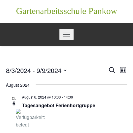
Zum
Gartenarbeitsschule Pankow
Inhalt
springen
8/3/2024
 - 
9/9/2024
Verans
Ver
Suche
V
Liste
Ans
Datum
Suche
e
August 2024
wählen.
Nav
und
r
August 6, 2024 @ 10:00
-
14:30
DI.
Ansich
6
Tagesangebot Ferienhortgruppe
a
Naviga
n
s