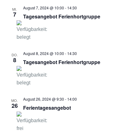
August 7, 2024 @ 10:00
-
14:30
MI.
t
7
Tagesangebot Ferienhortgruppe
a
l
t
August 8, 2024 @ 10:00
-
14:30
DO.
8
u
Tagesangebot Ferienhortgruppe
n
g
e
August 26, 2024 @ 9:30
-
14:00
MO.
26
Ferientagesangebot
n