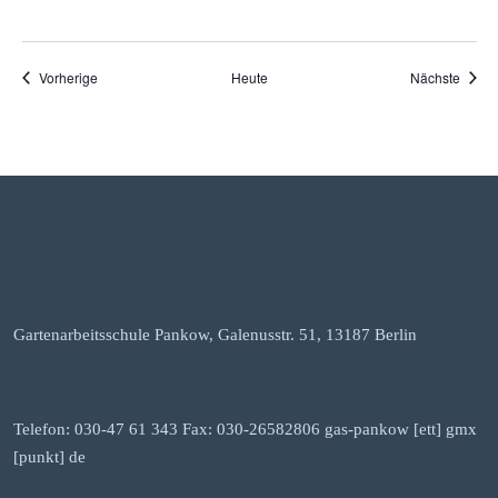
Veranstaltungen
Veran
Vorherige
Heute
Nächste
Gartenarbeitsschule Pankow, Galenusstr. 51, 13187 Berlin
Telefon: 030-47 61 343 Fax: 030-26582806 gas-pankow [ett] gmx
[punkt] de